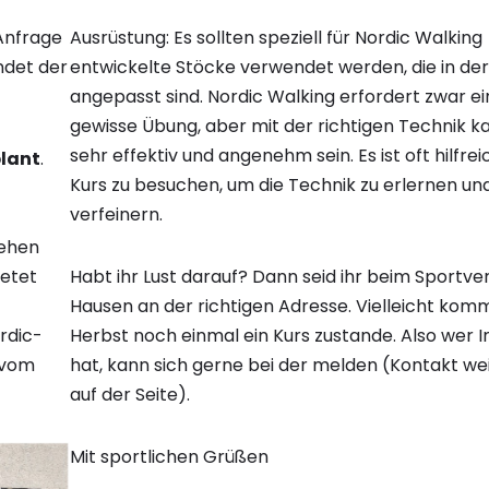
 Anfrage
Ausrüstung: Es sollten speziell für Nordic Walking
ndet der
entwickelte Stöcke verwendet werden, die in de
angepasst sind. Nordic Walking erfordert zwar ei
gewisse Übung, aber mit der richtigen Technik k
sehr effektiv und angenehm sein. Es ist oft hilfrei
plant
.
Kurs zu besuchen, um die Technik zu erlernen un
verfeinern.
Gehen
ietet
Habt ihr Lust darauf? Dann seid ihr beim Sportve
Hausen an der richtigen Adresse. Vielleicht kom
rdic-
Herbst noch einmal ein Kurs zustande. Also wer I
g vom
hat, kann sich gerne bei der melden (Kontakt we
auf der Seite).
Mit sportlichen Grüßen