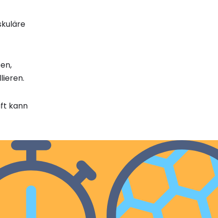
skuläre
en,
lieren.
uft kann