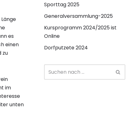
Sporttag 2025
Generalversammlung-2025
r Länge
ne
Kursprogramm 2024/2025 ist
ann es
Online
ch einen
Dorfputzete 2024
d zu
rein
mt im
nteresse
iter unten